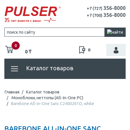
356-8000
+7 (727)
356-8000
+7 (700)
0
0
0 ₸
Каталог товаров
Главная
Каталог товаров
Моноблоки, неттопы (All-In-One PC)
Barebone All-in-One Sanc C2400261D, white
BAREBONE ALL-IN-ONE SANC