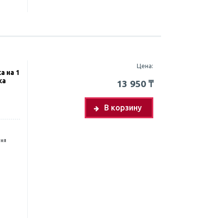
Цена:
а на 1
ка
13 950
₸
В корзину
дня