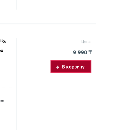
ity,
Цена:
ox
9 990
₸
В корзину
дня