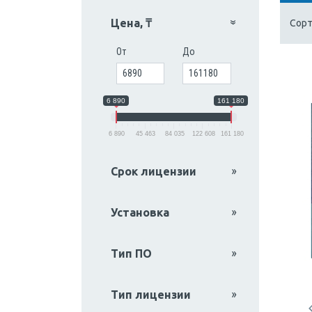
Цена, ₸
Сорт
От
До
6 890
161 180
6 890
45 463
84 035
122 608
161 180
Срок лицензии
Установка
Тип ПО
Тип лицензии