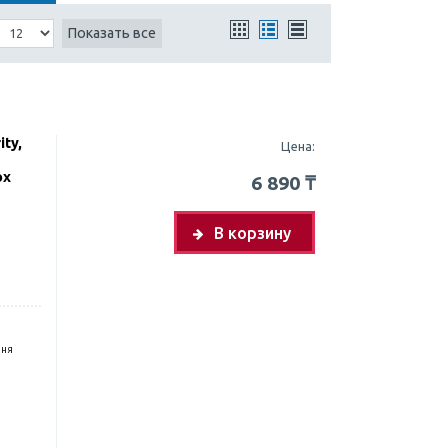
Показать все
ity,
Цена:
ox
6 890
₸
В корзину
дня