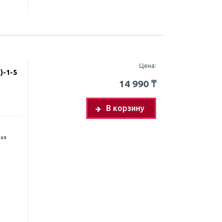
Цена:
)-1-5
14 990
₸
В корзину
дня