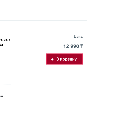
Цена:
а на 1
ка
12 990
₸
В корзину
дня