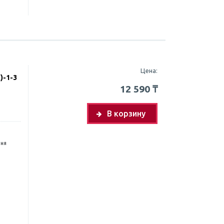
Цена:
)-1-3
12 590
₸
В корзину
дня