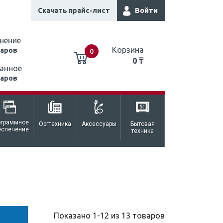
Скачать прайс-лист
Войти
нение
Корзина
варов
0
0 ₸
анное
варов
0 ₸
ограммное
Оргтехника
Аксессуары
Бытовая
еспечение
техника
Показано 1-12 из 13 товаров