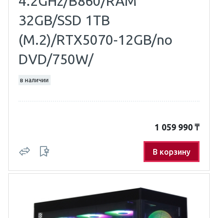
4.2GHz/B860/RAM
32GB/SSD 1TB
(M.2)/RTX5070-12GB/no
DVD/750W/
в наличии
1 059 990
₸
В корзину