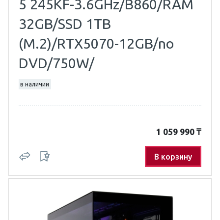
5 245KF-3.6GHz/B860/RAM
32GB/SSD 1TB
(M.2)/RTX5070-12GB/no
DVD/750W/
в наличии
1 059 990
₸
В корзину