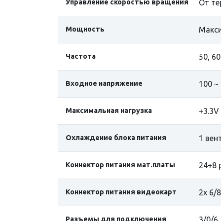
Управление скоростью вращения
От т
Мощность
Макси
Частота
50, 60
Входное напряжение
100 ~
Максимальная нагрузка
+3.3V 
Охлаждение блока питания
1 вен
Коннектор питания мат.платы
24+8 
Коннектор питания видеокарт
2x 6/
Разъемы для подключения
3/0/6