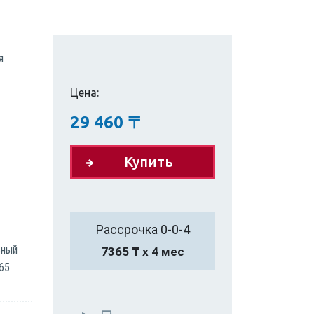
я
Цена:
29 460
〒
Купить
Рассрочка 0-0-4
ьный
7365 ₸ х 4 мес
65