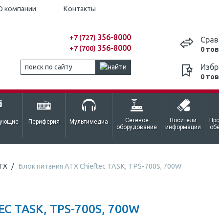
О компании
Контакты
356-8000
+7 (727)
Срав
356-8000
+7 (700)
0 то
Избр
0 то
Сетевое
Носители
Пр
тующие
Периферия
Мультимедиа
оборудование
информации
об
TX
Блок питания ATX Chieftec TASK, TPS-700S, 700W
C TASK, TPS-700S, 700W