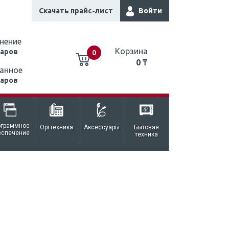
Скачать прайс-лист
Войти
нение
Корзина
варов
0
0 ₸
анное
варов
0 ₸
ограммное
Оргтехника
Аксессуары
Бытовая
еспечение
техника