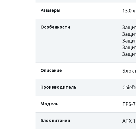
Размеры
15.0 x
Особенности
Защит
Защит
Защит
Защит
Защит
Описание
Блок 
Производитель
Chieft
Модель
TPS-7
Блок питания
ATX 1