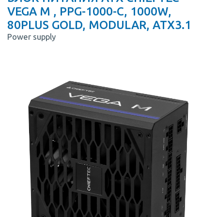
VEGA M , PPG-1000-C, 1000W,
80PLUS GOLD, MODULAR, ATX3.1
Power supply