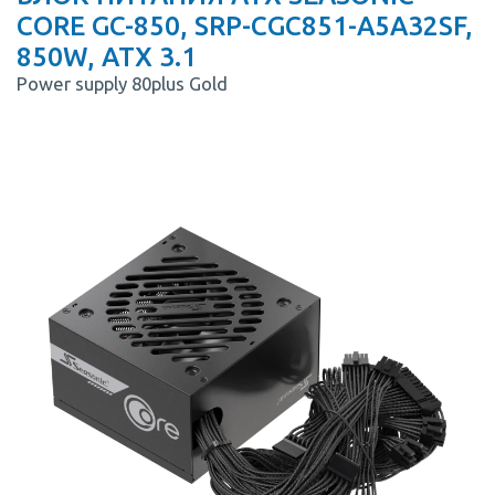
CORE GC-850, SRP-CGC851-A5A32SF,
850W, ATX 3.1
Power supply 80plus Gold