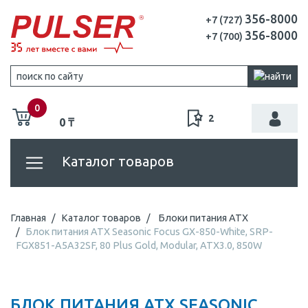
356-8000
+7 (727)
356-8000
+7 (700)
0
2
0 ₸
Каталог товаров
Главная
Каталог товаров
Блоки питания ATX
Блок питания ATX Seasonic Focus GX-850-White, SRP-
FGX851-A5A32SF, 80 Plus Gold, Modular, ATX3.0, 850W
БЛОК ПИТАНИЯ ATX SEASONIC