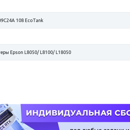
9C24A 108 EcoTank
й
еры Epson L8050/ L8100/ L18050