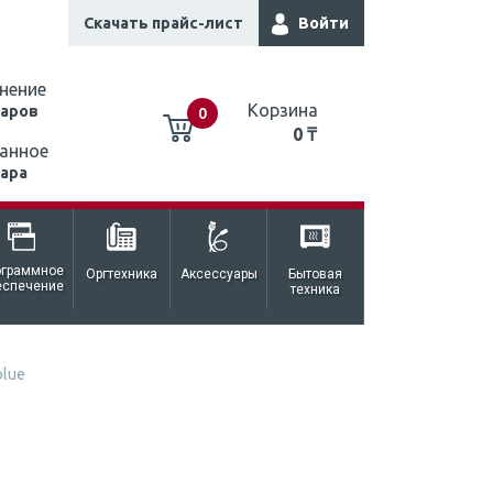
Скачать прайс-лист
Войти
нение
Корзина
варов
0
0 ₸
анное
вара
0 ₸
ограммное
Оргтехника
Аксессуары
Бытовая
еспечение
техника
blue