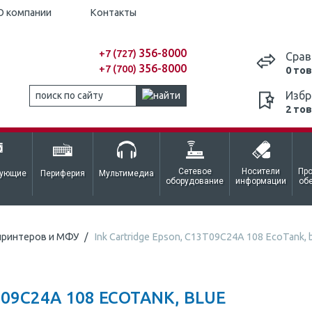
О компании
Контакты
356-8000
+7 (727)
Срав
356-8000
+7 (700)
0 то
Избр
2 то
Сетевое
Носители
Пр
тующие
Периферия
Мультимедиа
оборудование
информации
об
принтеров и МФУ
Ink Cartridge Epson, C13T09C24A 108 EcoTank, 
T09C24A 108 ECOTANK, BLUE