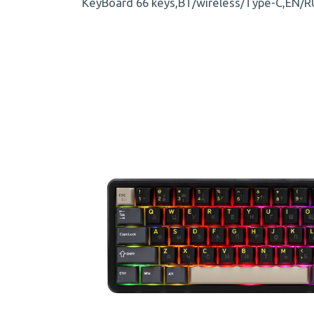
KeyBoard 66 keys,BT/wireless/Type-C,EN/R