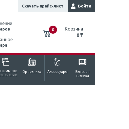
Скачать прайс-лист
Войти
нение
Корзина
варов
0
0 ₸
анное
вара
0 ₸
ограммное
Оргтехника
Аксессуары
Бытовая
еспечение
техника