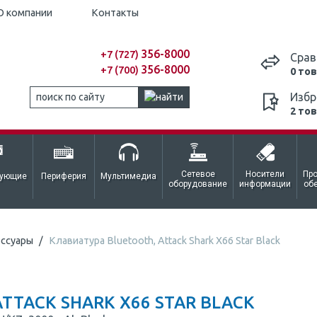
О компании
Контакты
356-8000
+7 (727)
Срав
356-8000
+7 (700)
0 то
Избр
2 то
Сетевое
Носители
Пр
тующие
Периферия
Мультимедиа
оборудование
информации
об
ессуары
Клавиатура Bluetooth, Attack Shark X66 Star Black
TTACK SHARK X66 STAR BLACK