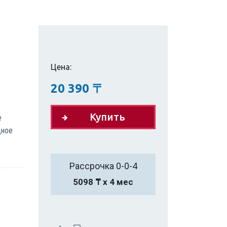
Цена:
20 390
〒
Купить
е
дное
Рассрочка 0-0-4
5098 ₸ х 4 мес