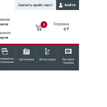
Скачать прайс-лист
Войти
нение
Корзина
варов
0
0 ₸
анное
варов
0 ₸
ограммное
Оргтехника
Аксессуары
Бытовая
еспечение
техника