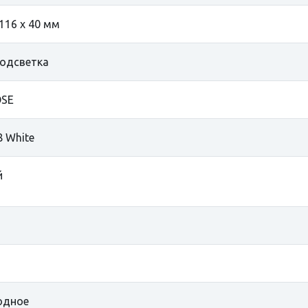
 116 x 40 мм
одсветка
SE
8 White
й
одное