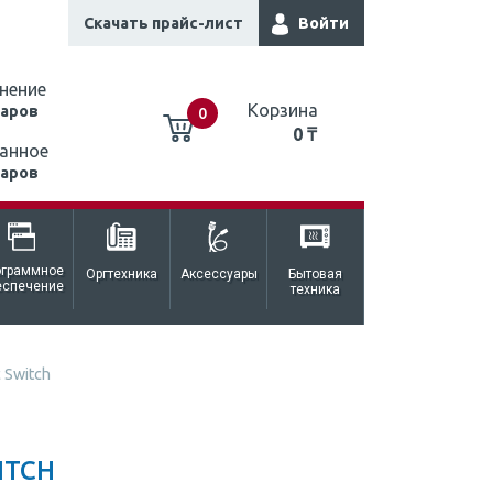
Скачать прайс-лист
Войти
нение
Корзина
варов
0
0 ₸
анное
варов
0 ₸
ограммное
Оргтехника
Аксессуары
Бытовая
еспечение
техника
 Switch
ITCH