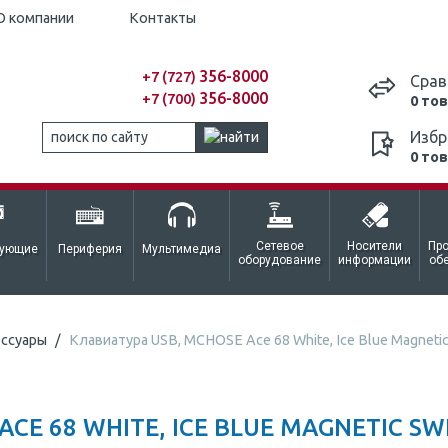
О компании
Контакты
356-8000
+7 (727)
Срав
356-8000
+7 (700)
0 то
Избр
0 то
Сетевое
Носители
Пр
тующие
Периферия
Мультимедиа
оборудование
информации
об
ессуары
Клавиатура USB, MCHOSE Ace 68 White, Ice Blue Magnetic
CE 68 WHITE, ICE BLUE MAGNETIC SW