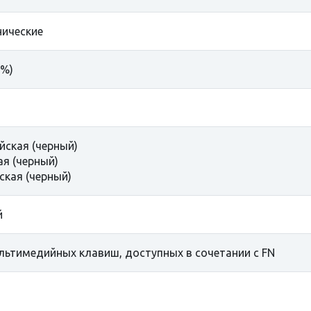
ические
5%)
йская (черный)
ая (черный)
ская (черный)
й
льтимедийных клавиш, доступных в сочетании с FN