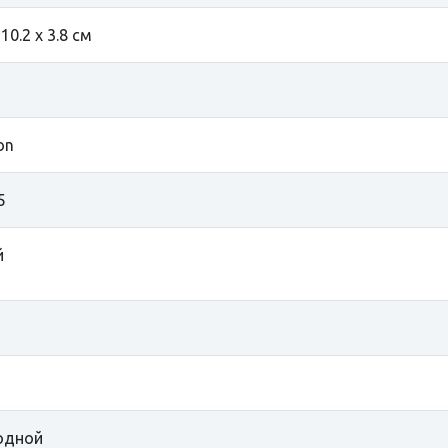
 10.2 х 3.8 см
on
5
й
одной