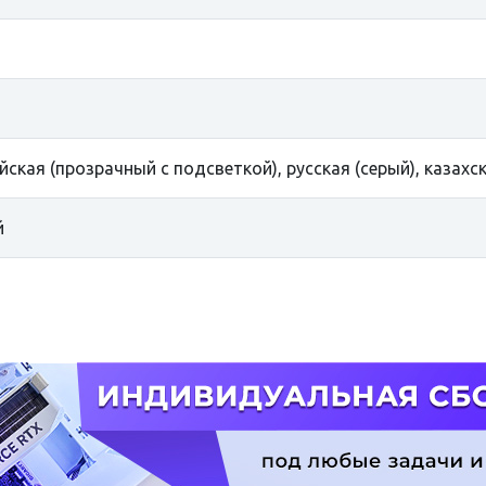
йская (прозрачный с подсветкой), русская (серый), казахск
й