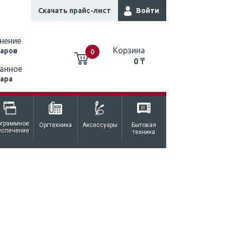
Скачать прайс-лист
Войти
нение
Корзина
варов
0
0 ₸
анное
вара
0 ₸
ограммное
Оргтехника
Аксессуары
Бытовая
еспечение
техника