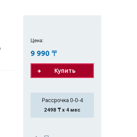
Цена:
е
9 990
〒
Купить
Рассрочка 0-0-4
2498 ₸ х 4 мес