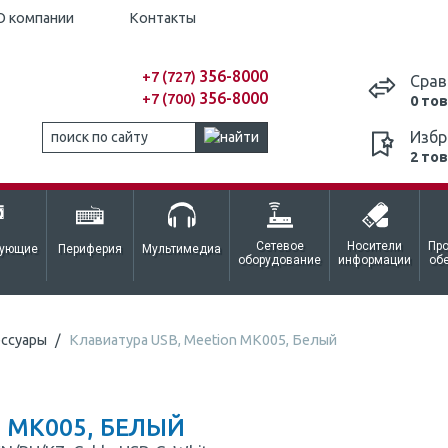
О компании
Контакты
356-8000
+7 (727)
Срав
356-8000
+7 (700)
0 то
Избр
2 то
Сетевое
Носители
Пр
тующие
Периферия
Мультимедиа
оборудование
информации
об
ессуары
Клавиатура USB, Meetion MK005, Белый
 MK005, БЕЛЫЙ