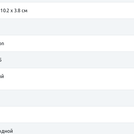
 10.2 х 3.8 см
on
5
ый
одной