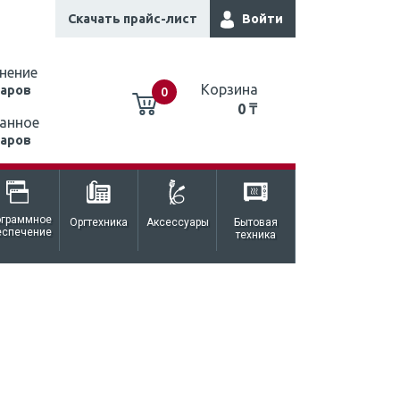
Скачать прайс-лист
Войти
нение
Корзина
варов
0
0 ₸
анное
варов
0 ₸
ограммное
Оргтехника
Аксессуары
Бытовая
еспечение
техника