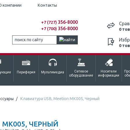
О компании
Контакты
356-8000
+7 (727)
Срав
356-8000
+7 (700)
0 то
Избр
0 то
Сетевое
Носители
Пр
тующие
Периферия
Мультимедиа
оборудование
информации
об
ессуары
Клавиатура USB, Meetion MK005, Черный
 MK005, ЧЕРНЫЙ