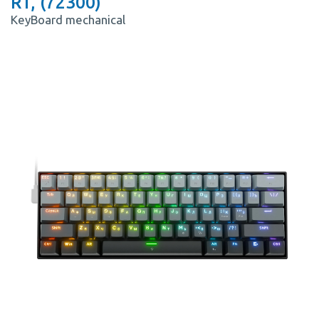
RT, (72300)
KeyBoard mechanical