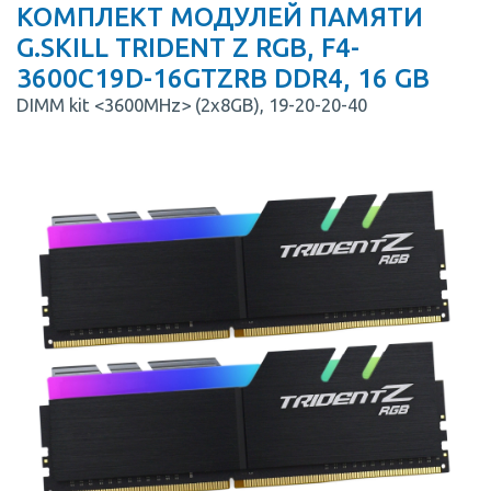
КОМПЛЕКТ МОДУЛЕЙ ПАМЯТИ
G.SKILL TRIDENT Z RGB, F4-
3600C19D-16GTZRB DDR4, 16 GB
DIMM kit <3600MHz> (2x8GB), 19-20-20-40