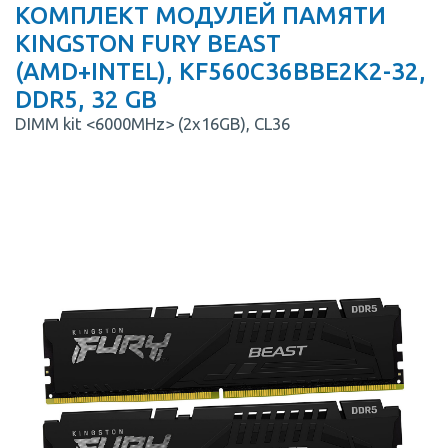
КОМПЛЕКТ МОДУЛЕЙ ПАМЯТИ
KINGSTON FURY BEAST
(AMD+INTEL), KF560C36BBE2K2-32,
DDR5, 32 GB
DIMM kit <6000MHz> (2x16GB), CL36