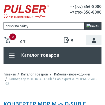
356-8000
+7 (727)
356-8000
+7 (700)
0
0
0 ₸
Каталог товаров
Главная
Каталог товаров
Кабели и переходники
Конвертер mDP m -> D-Sub f, Cablexpert A-mDPM-VGAF-
02
КОНВЕРТЕР MDP M -> D-SUB F,