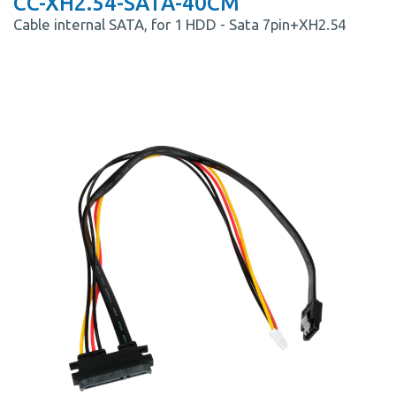
CC-XH2.54-SATA-40CM
Cable internal SATA, for 1 HDD - Sata 7pin+XH2.54