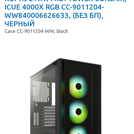
ICUE 4000X RGB CC-9011204-
WW840006626633, (БЕЗ БП),
ЧЕРНЫЙ
Case CC-9011204-WW, black