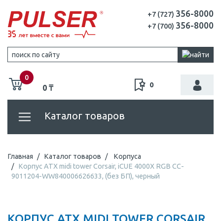
356-8000
+7 (727)
356-8000
+7 (700)
0
0
0 ₸
Каталог товаров
Главная
Каталог товаров
Корпуса
Корпус ATX midi tower Corsair, iCUE 4000X RGB CC-
9011204-WW840006626633, (без БП), черный
КОРПУС ATX MIDI TOWER CORSAIR,