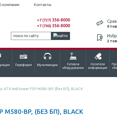
О компании
Контакты
356-8000
+7 (727)
Срав
356-8000
+7 (700)
0 то
Избр
2 то
Сетевое
Носители
Пр
тующие
Периферия
Мультимедиа
оборудование
информации
об
с ATX midi tower FSP M580-BP, (без БП), BLACK
 M580-BP, (БЕЗ БП), BLACK