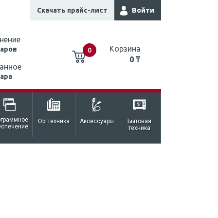
Скачать прайс-лист
Войти
нение
Корзина
варов
0
0 ₸
анное
вара
0 ₸
ограммное
Оргтехника
Аксессуары
Бытовая
еспечение
техника