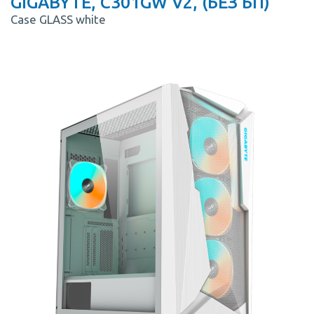
GIGABYTE, C301GW V2, (БЕЗ БП)
Case GLASS white