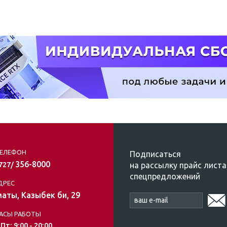
ЕЛЕФОН
Подписаться
356-8000
на рассылку прайс листа
/727/
спецпредложений
ДРЕС
аты, Казыбек би, 29
АСЫ РАБОТЫ
 Пт: 9:00 - 20:00