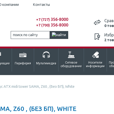
О компании
Контакты
356-8000
+7 (727)
Срав
356-8000
+7 (700)
0 то
Избр
2 то
Сетевое
Носители
Пр
тующие
Периферия
Мультимедиа
оборудование
информации
об
с ATX midi tower SAMA, Z60 , (Без БП), White
A, Z60 , (БЕЗ БП), WHITE