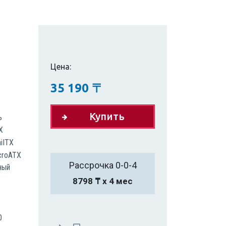
Цена:
35 190
〒
Купить
ь
X
iITX
croATX
Рассрочка 0-0-4
ный
8798 ₸ х 4 мес
0