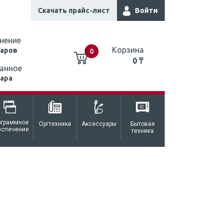
Скачать прайс-лист
Войти
нение
Корзина
варов
0
0 ₸
анное
вара
0 ₸
ограммное
Оргтехника
Аксессуары
Бытовая
еспечение
техника