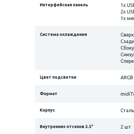
Интерфейсная панель
1х US
2х US
1x ми
Система охлаждения
Сверх
Сзади
Сбоку
Снизу
Спере
Цвет подсветки
ARGB
Формат
midiT
Корпус
Сталь
Внутренних отсеков 2.5"
2 шт