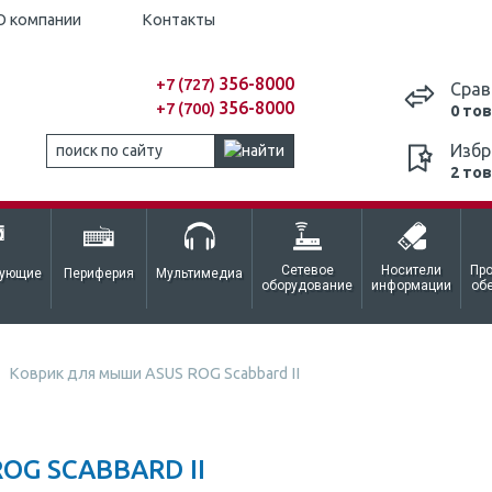
О компании
Контакты
356-8000
+7 (727)
Срав
356-8000
+7 (700)
0 то
Избр
2 то
Сетевое
Носители
Пр
тующие
Периферия
Мультимедиа
оборудование
информации
об
Коврик для мыши ASUS ROG Scabbard II
G SCABBARD II