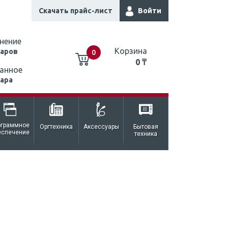
Скачать прайс-лист
Войти
нение
Корзина
варов
0
0 ₸
анное
вара
0 ₸
ограммное
Оргтехника
Аксессуары
Бытовая
еспечение
техника