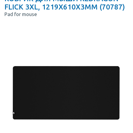
FLICK 3XL, 1219Х610Х3MM (70787)
Pad for mouse