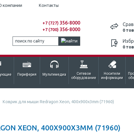
О компании
Контакты
356-8000
+7 (727)
Срав
356-8000
+7 (700)
0 то
Избр
0 то
Сетевое
Носители
Пр
тующие
Периферия
Мультимедиа
оборудование
информации
об
Коврик для мыши Redragon Xeon, 400х900х3mm (71960)
ON XEON, 400Х900Х3MM (71960)