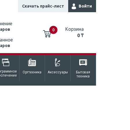
Скачать прайс-лист
Войти
нение
Корзина
варов
0
0 ₸
анное
варов
0 ₸
ограммное
Оргтехника
Аксессуары
Бытовая
еспечение
техника