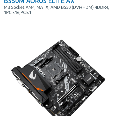
B550M AORUS ELITE AX
MB Socket AM4, MATX, AMD B550 (DVI+HDM) 4DDR4,
1PCIx16,PCIx1