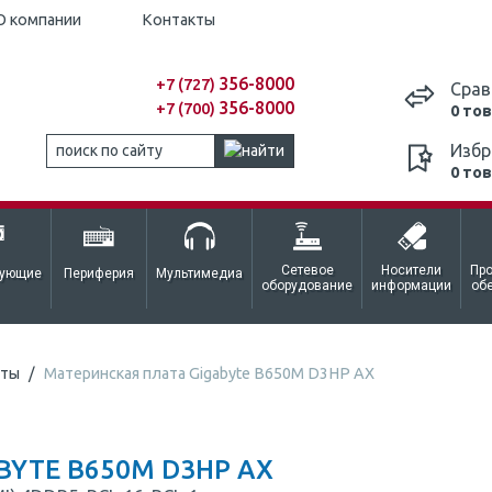
О компании
Контакты
356-8000
+7 (727)
Срав
356-8000
+7 (700)
0 то
Избр
0 то
Сетевое
Носители
Пр
тующие
Периферия
Мультимедиа
оборудование
информации
об
аты
Материнская плата Gigabyte B650M D3HP AX
BYTE B650M D3HP AX