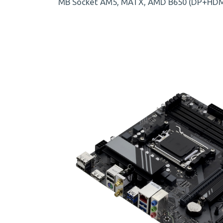
MB Socket AM5, MATX, AMD B650 (DP+HDMI