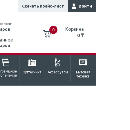
Скачать прайс-лист
Войти
нение
Корзина
варов
0
0 ₸
анное
варов
0 ₸
ограммное
Оргтехника
Аксессуары
Бытовая
еспечение
техника