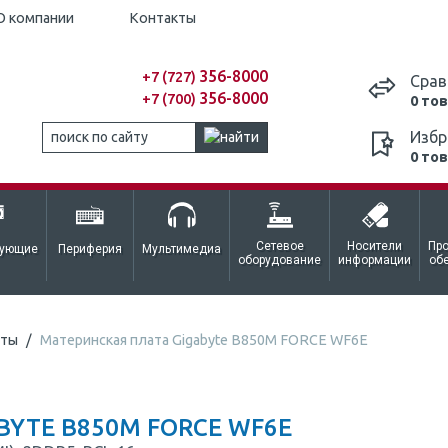
О компании
Контакты
356-8000
+7 (727)
Срав
356-8000
+7 (700)
0 то
Избр
0 то
Сетевое
Носители
Пр
тующие
Периферия
Мультимедиа
оборудование
информации
об
аты
Материнская плата Gigabyte B850M FORCE WF6E
BYTE B850M FORCE WF6E