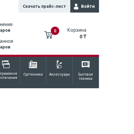
Скачать прайс-лист
Войти
нение
Корзина
варов
0
0 ₸
анное
варов
0 ₸
ограммное
Оргтехника
Аксессуары
Бытовая
еспечение
техника