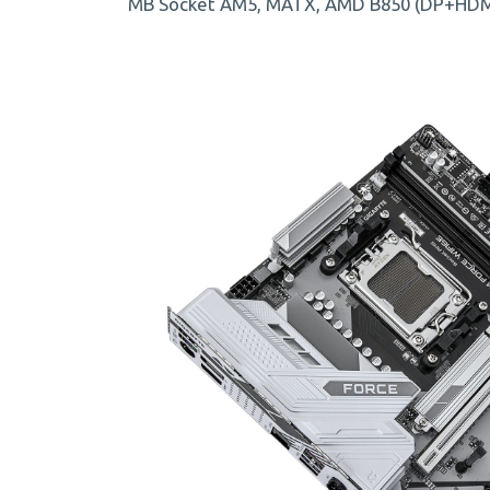
MB Socket AM5, MATX, AMD B850 (DP+HDMI