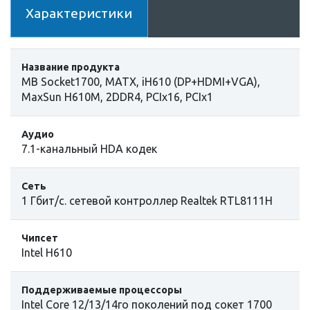
Характеристики
Название продукта
MB Socket1700, MATX, iH610 (DP+HDMI+VGA),
MaxSun H610M, 2DDR4, PCIx16, PCIx1
Аудио
7.1-канальный HDA кодек
Сеть
1 Гбит/с. сетевой контроллер Realtek RTL8111H
Чипсет
Intel H610
Поддерживаемые процессоры
Intel Core 12/13/14го поколений под сокет 1700