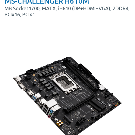
MS-CHALLENGER H610M
MB Socket1700, MATX, iH610 (DP+HDMI+VGA), 2DDR4,
PCIx16, PCIx1