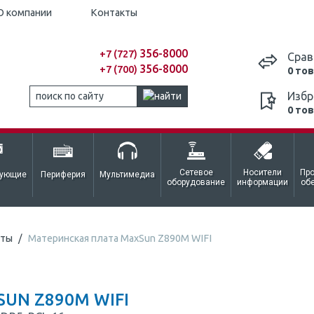
О компании
Контакты
356-8000
+7 (727)
Срав
356-8000
+7 (700)
0 то
Избр
0 то
Сетевое
Носители
Пр
тующие
Периферия
Мультимедиа
оборудование
информации
об
аты
Материнская плата MaxSun Z890M WIFI
UN Z890M WIFI