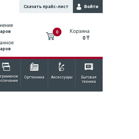
Скачать прайс-лист
Войти
нение
Корзина
варов
0
0 ₸
анное
варов
0 ₸
ограммное
Оргтехника
Аксессуары
Бытовая
еспечение
техника