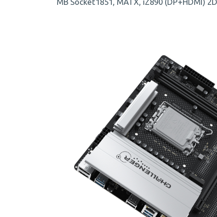
MB Socket1851, MATX, iZ890 (DP+HDMI) 2D