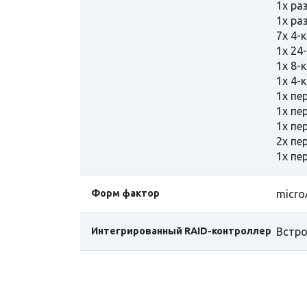
1х ра
1х ра
7x 4-
1x 24
1x 8-
1x 4-
1x пе
1x пе
1x пе
2x пе
1x пе
Форм фактор
micro
Интегрированный RAID-контроллер
Встро