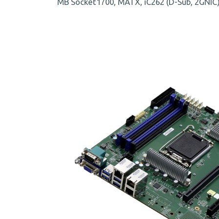
MB Socket1700, MATX, iC262 (D-Sub, 2GNIC)