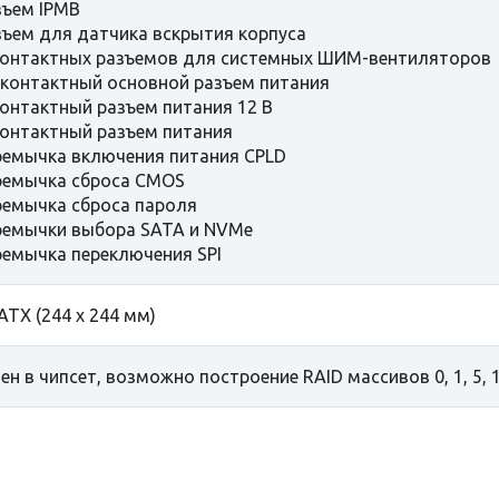
зъем IPMB
зъем для датчика вскрытия корпуса
контактных разъемов для системных ШИМ-вентиляторов
-контактный основной разъем питания
контактный разъем питания 12 В
контактный разъем питания
ремычка включения питания CPLD
ремычка сброса CMOS
ремычка сброса пароля
ремычки выбора SATA и NVMe
ремычка переключения SPI
ATX (244 х 244 мм)
ен в чипсет, возможно построение RAID массивов 0, 1, 5, 