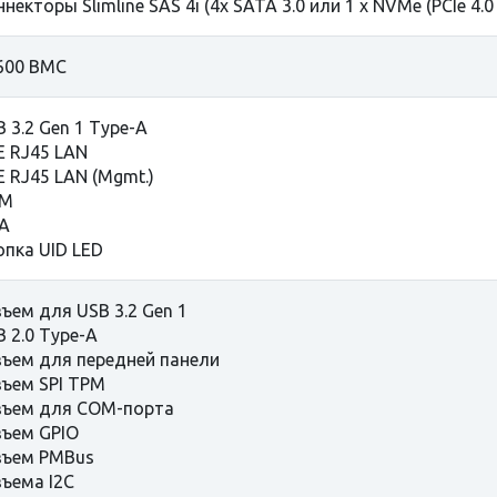
некторы Slimline SAS 4i (4x SATA 3.0 или 1 x NVMe (PCIe 4.0 
600 BMC
B 3.2 Gen 1 Type-A
E RJ45 LAN
E RJ45 LAN (Mgmt.)
OM
A
опка UID LED
зъем для USB 3.2 Gen 1
B 2.0 Type-A
зъем для передней панели
зъем SPI TPM
зъем для COM-порта
зъем GPIO
зъем PMBus
зъема I2C