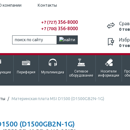
О компании
Контакты
356-8000
+7 (727)
Срав
356-8000
+7 (700)
0 то
Избр
0 то
Сетевое
Носители
Пр
тующие
Периферия
Мультимедиа
оборудование
информации
об
аты
Материнская плата MSI D1500 (D1500GB2N-1G)
1500 (D1500GB2N-1G)