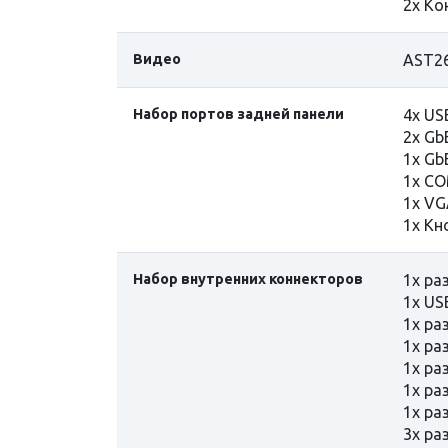
2x Кон
Видео
AST2
Набор портов задней панели
4x US
2x Gb
1x Gb
1x C
1x VG
1x Кн
Набор внутренних коннекторов
1x ра
1x US
1х ра
1х ра
1х ра
1х ра
1х ра
3х ра