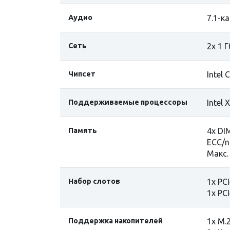
Аудио
7.1-к
Сеть
2х 1 
Чипсет
Intel 
Поддерживаемые процессоры
Intel
Память
4x DI
ECC/n
Макс.
Набор слотов
1x PCI
1x PCI
Поддержка накопителей
1x M.2