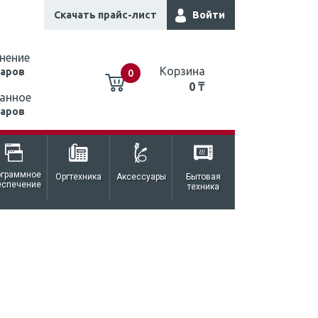
Скачать прайс-лист
Войти
нение
Корзина
варов
0
0 ₸
анное
варов
0 ₸
ограммное
Оргтехника
Аксессуары
Бытовая
еспечение
техника