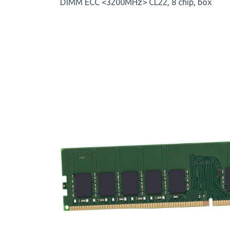
DIMM ECC <3200MHz> CL22, 8 chip, box