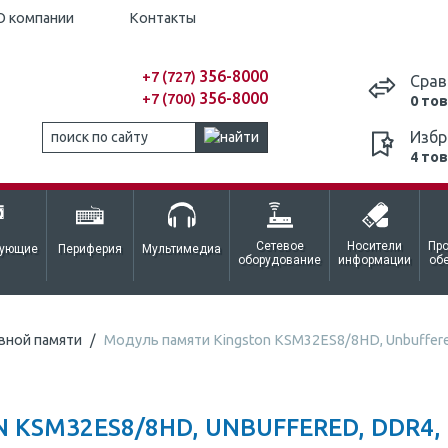
О компании
Контакты
356-8000
+7 (727)
Срав
356-8000
+7 (700)
0 то
Избр
4 то
Сетевое
Носители
Пр
тующие
Периферия
Мультимедиа
оборудование
информации
об
вной памяти
Модуль памяти Kingston KSM32ES8/8HD, Unbuffere
KSM32ES8/8HD, UNBUFFERED, DDR4, 