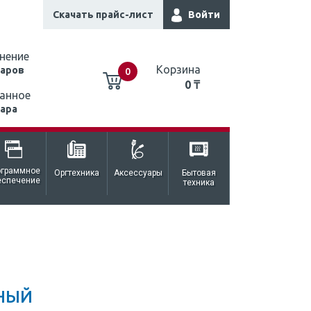
Скачать прайс-лист
Войти
нение
Корзина
варов
0
0 ₸
анное
вара
0 ₸
ограммное
Оргтехника
Аксессуары
Бытовая
еспечение
техника
РНЫЙ