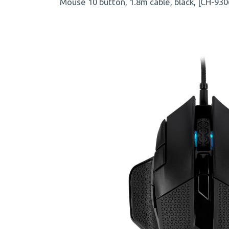
Mouse 10 button, 1.8m cable, black, [CH-93