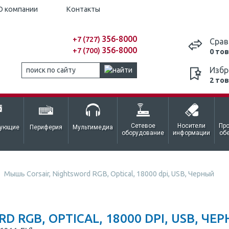
О компании
Контакты
356-8000
+7 (727)
Срав
356-8000
+7 (700)
0 то
Избр
2 то
Сетевое
Носители
Пр
тующие
Периферия
Мультимедиа
оборудование
информации
об
Мышь Corsair, Nightsword RGB, Optical, 18000 dpi, USB, Черный
 RGB, OPTICAL, 18000 DPI, USB, ЧЕ