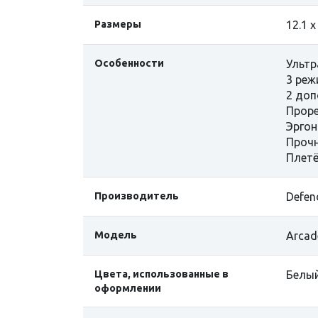
Размеры
12.1 x
Особенности
Ультр
3 реж
2 доп
Проре
Эрго
Прочн
Плетё
Производитель
Defen
Модель
Arcad
Цвета, использованные в
Белы
оформлении