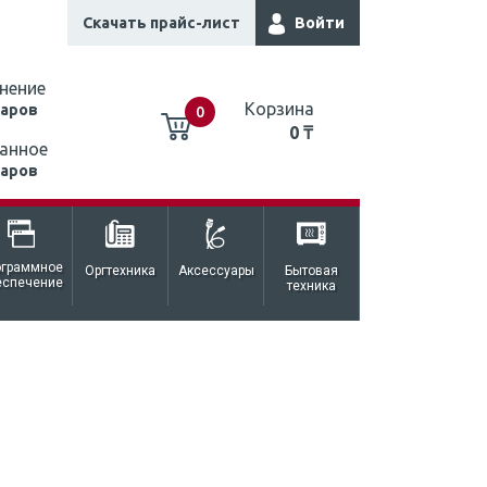
Скачать прайс-лист
Войти
нение
Корзина
варов
0
0 ₸
анное
варов
0 ₸
ограммное
Оргтехника
Аксессуары
Бытовая
еспечение
техника