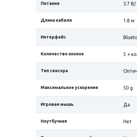
Питание
3.7 В
Длина кабеля
1.8 м
Интерфейс
Bluet
Количество кнопок
5 + к
Тип сенсора
Оптич
Максимальное ускорение
50 g
Игровая мышь
Да
Ноутбучная
Нет