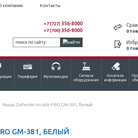
О компании
Контакты
356-8000
+7 (727)
Срав
356-8000
+7 (700)
0 то
Избр
0 то
Сетевое
Носители
Пр
тующие
Периферия
Мультимедиа
оборудование
информации
об
Мышь Defender Arcade PRO GM-381, белый
RO GM-381, БЕЛЫЙ