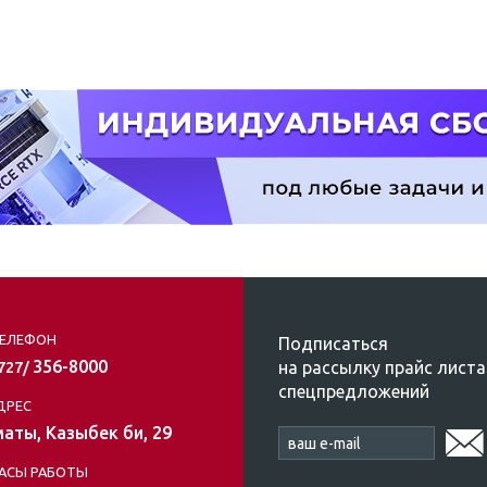
ЕЛЕФОН
Подписаться
356-8000
на рассылку прайс листа
/727/
спецпредложений
ДРЕС
аты, Казыбек би, 29
АСЫ РАБОТЫ