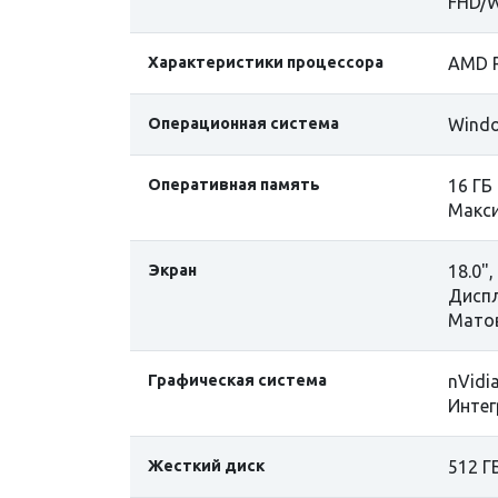
FHD/W
Характеристики процессора
AMD R
Операционная система
Wind
Оперативная память
16 ГБ
Макси
Экран
18.0"
Диспл
Матов
Графическая система
nVidi
Интег
Жесткий диск
512 Г