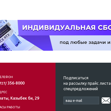
ЕЛЕФОН
Подписаться
356-8000
на рассылку прайс листа
/727/
спецпредложений
ДРЕС
аты, Казыбек би, 29
АСЫ РАБОТЫ