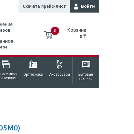
Скачать прайс-лист
Войти
нение
Корзина
варов
0
0 ₸
анное
вара
0 ₸
ограммное
Оргтехника
Аксессуары
Бытовая
еспечение
техника
05M0)