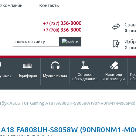
О компании
Контакты
356-8000
+7 (727)
Срав
356-8000
+7 (700)
0 то
Избр
2 то
Сетевое
Носители
Пр
тующие
Периферия
Мультимедиа
оборудование
информации
об
тбук ASUS TUF Gaming A18 FA808UH-S8058W (90NR0NM1-M005M0)
 A18 FA808UH-S8058W (90NR0NM1-M0