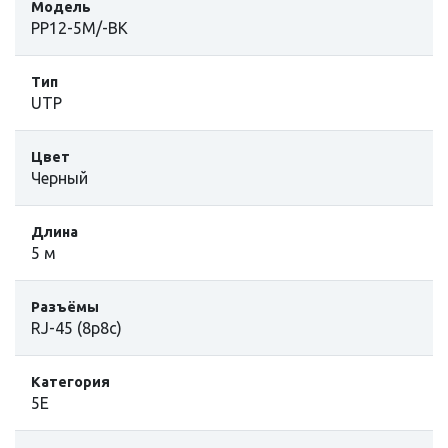
Модель
PP12-5M/-BK
Тип
UTP
Цвет
Черный
Длина
5 м
Разъёмы
RJ-45 (8p8c)
Категория
5E