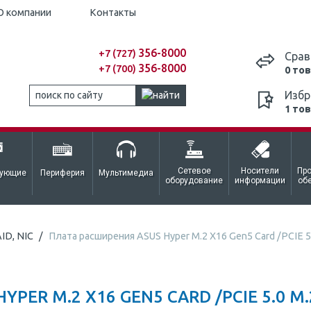
О компании
Контакты
356-8000
+7 (727)
Срав
356-8000
+7 (700)
0 то
Избр
1 то
Сетевое
Носители
Пр
тующие
Периферия
Мультимедиа
оборудование
информации
об
ID, NIC
Плата расширения ASUS Hyper M.2 X16 Gen5 Card /PCIE 
PER M.2 X16 GEN5 CARD /PCIE 5.0 M.