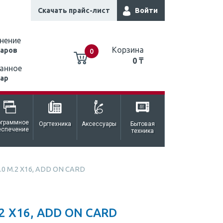
Скачать прайс-лист
Войти
нение
Корзина
варов
0
0 ₸
анное
вар
0 ₸
ограммное
Оргтехника
Аксессуары
Бытовая
еспечение
техника
5.0 M.2 X16, ADD ON CARD
2 X16, ADD ON CARD