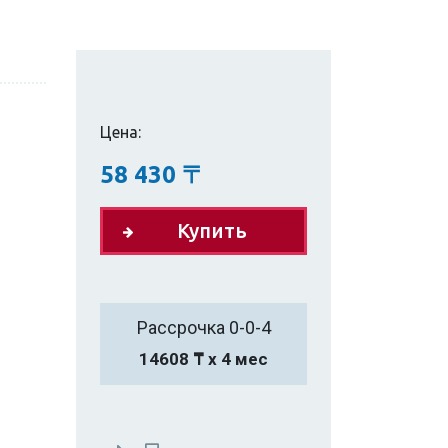
Цена:
58 430
〒
Купить
Рассрочка 0-0-4
14608 ₸ х 4 мес