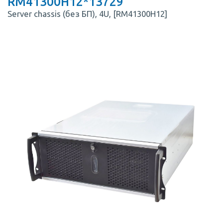
RM41300H12*13729
Server chassis (без БП), 4U, [RM41300H12]