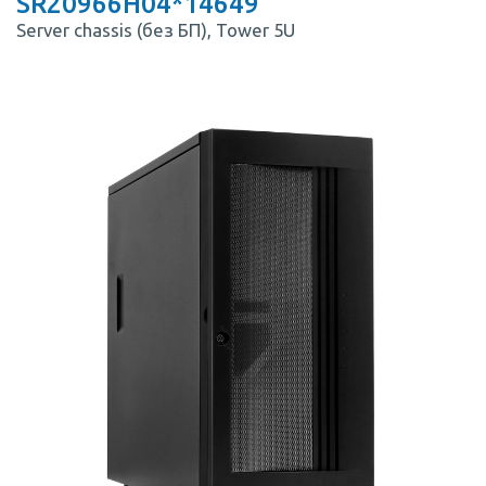
SR20966H04*14649
Server chassis (без БП), Tower 5U