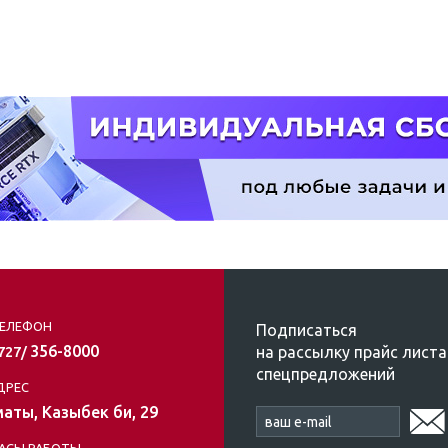
ЕЛЕФОН
Подписаться
356-8000
на рассылку прайс листа
/727/
спецпредложений
ДРЕС
аты, Казыбек би, 29