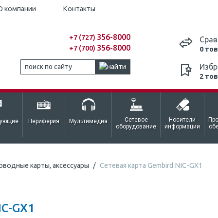
О компании
Контакты
356-8000
+7 (727)
Срав
356-8000
+7 (700)
0 то
Избр
2 то
Сетевое
Носители
Пр
тующие
Периферия
Мультимедиа
оборудование
информации
об
оводные карты, аксессуары
Сетевая карта Gembird NIC-GX1
IC-GX1