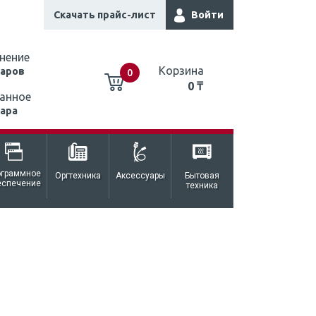
Скачать прайс-лист
Войти
нение
Корзина
варов
0
0 ₸
анное
вара
0 ₸
ограммное
Оргтехника
Аксессуары
Бытовая
еспечение
техника