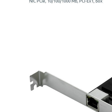
NIC PCIe, 10/100/1000 Mb, PCI-Ex1, box