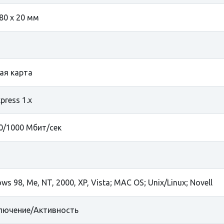
 80 x 20 мм
ая карта
press 1.x
0/1000 Мбит/сек
s 98, Me, NT, 2000, XP, Vista; MAC OS; Unix/Linux; Novell
лючение/Активность