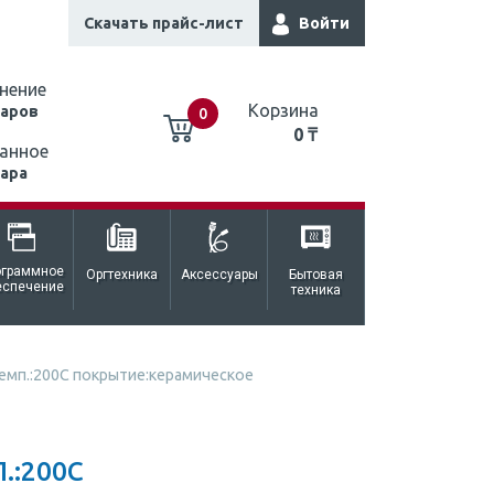
Скачать прайс-лист
Войти
нение
Корзина
варов
0
0 ₸
анное
вара
0 ₸
ограммное
Оргтехника
Аксессуары
Бытовая
еспечение
техника
емп.:200С покрытие:керамическое
.:200С