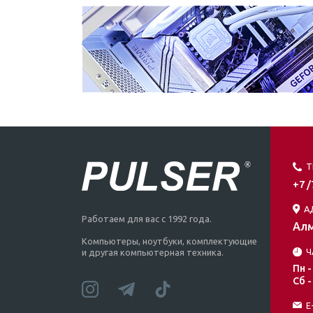
Т
+7 
А
Работаем для вас с 1992 года.
Алм
Компьютеры, ноутбуки, комплектующие
Ч
и другая компьютерная техника.
Пн -
Сб -
E