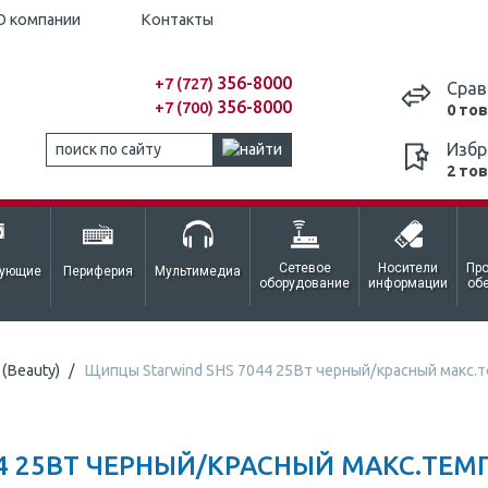
О компании
Контакты
356-8000
+7 (727)
Срав
356-8000
+7 (700)
0 то
Избр
2 то
Сетевое
Носители
Пр
тующие
Периферия
Мультимедиа
оборудование
информации
об
(Beauty)
Щипцы Starwind SHS 7044 25Вт черный/красный макс.т
4 25ВТ ЧЕРНЫЙ/КРАСНЫЙ МАКС.ТЕМП