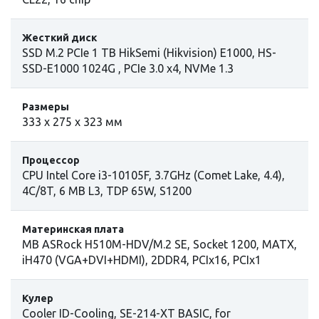
Жесткий диск
SSD M.2 PCIe 1 TB HikSemi (Hikvision) E1000, HS-
SSD-E1000 1024G , PCIe 3.0 x4, NVMe 1.3
Размеры
333 x 275 x 323 мм
Процессор
СPU Intel Сore i3-10105F, 3.7GHz (Comet Lake, 4.4),
4C/8T, 6 MB L3, TDP 65W, S1200
Материнская плата
MB ASRock H510M-HDV/M.2 SE, Socket 1200, MATX,
iH470 (VGA+DVI+HDMI), 2DDR4, PCIx16, PCIx1
Кулер
Cooler ID-Cooling, SE-214-XT BASIC, for