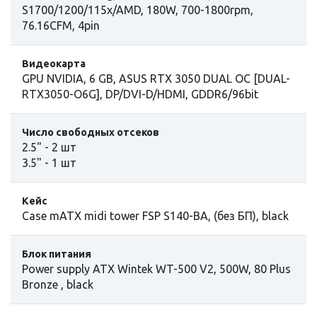
S1700/1200/115x/AMD, 180W, 700-1800rpm,
76.16CFM, 4pin
Видеокарта
GPU NVIDIA, 6 GB, ASUS RTX 3050 DUAL OC [DUAL-
RTX3050-O6G], DP/DVI-D/HDMI, GDDR6/96bit
Число свободных отсеков
2.5" - 2 шт
3.5" - 1 шт
Кейс
Case mATX midi tower FSP S140-BA, (без БП), black
Блок питания
Power supply ATX Wintek WT-500 V2, 500W, 80 Plus
Bronze , black