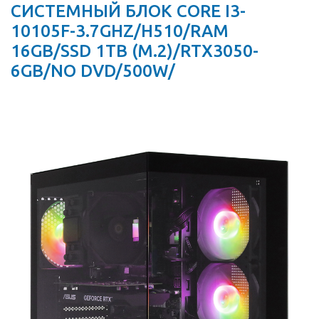
СИСТЕМНЫЙ БЛОК CORE I3-
10105F-3.7GHZ/H510/RAM
16GB/SSD 1TB (M.2)/RTX3050-
6GB/NO DVD/500W/