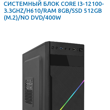
СИСТЕМНЫЙ БЛОК CORE I3-12100-
3.3GHZ/H610/RAM 8GB/SSD 512GB
(M.2)/NO DVD/400W