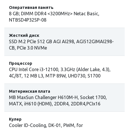
Оперативная память
8 GB; DIMM DDR4 <3200MHz> Netac Basic,
NTBSD4P32SP-08
Жесткий диск
SSD M.2 PCIe 512 GB AGI AI298, AGI512GIMAI298-
CB, PCIe 3.0 NVMe
Процессор
СPU Intel Сore i3-12100, 3.3GHz (Alder Lake, 4.3),
4C/8T, 12 MB L3, MTP 89W, UHD730, S1700
Материнская плата
MB MaxSun Challenger H610M-H, Socket 1700,
MATX, iH610 (HDMI), 2DDR4, 2DDR4,PCIx16
Кулер
Cooler ID-Cooling, DK-01, PWM, for