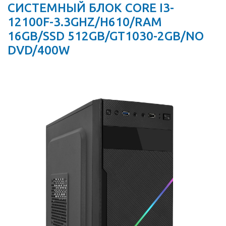
СИСТЕМНЫЙ БЛОК CORE I3-
12100F-3.3GHZ/H610/RAM
16GB/SSD 512GB/GT1030-2GB/NO
DVD/400W