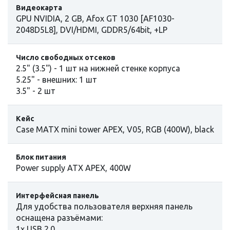
Видеокарта
GPU NVIDIA, 2 GB, Afox GT 1030 [AF1030-
2048D5L8], DVI/HDMI, GDDR5/64bit, +LP
Число свободных отсеков
2.5" (3.5") - 1 шт на нижней стенке корпуса
5.25" - внешних: 1 шт
3.5" - 2 шт
Кейс
Case MATX mini tower APEX, V05, RGB (400W), black
Блок питания
Power supply ATX APEX, 400W
Интерфейсная панель
Для удобства пользователя верхняя панель
оснащена разъёмами:
1х USB 2.0