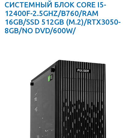
СИСТЕМНЫЙ БЛОК CORE I5-
12400F-2.5GHZ/B760/RAM
16GB/SSD 512GB (M.2)/RTX3050-
8GB/NO DVD/600W/