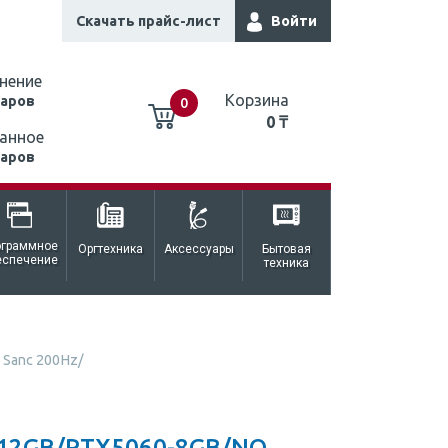
Скачать прайс-лист
Войти
нение
Корзина
варов
0
0 ₸
анное
варов
0 ₸
ограммное
Оргтехника
Аксессуары
Бытовая
еспечение
техника
Sanc 200Hz/
512GB/RTX5060-8GB/NO