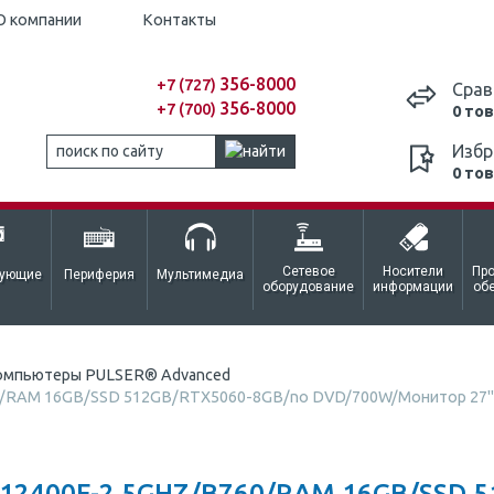
О компании
Контакты
356-8000
+7 (727)
Срав
356-8000
+7 (700)
0 то
Избр
0 то
Сетевое
Носители
Пр
тующие
Периферия
Мультимедиа
оборудование
информации
об
омпьютеры PULSER® Advanced
60/RAM 16GB/SSD 512GB/RTX5060-8GB/no DVD/700W/Монитор 27" 
12400F-2.5GHZ/B760/RAM 16GB/SSD 