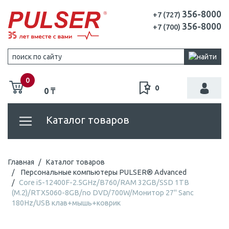
356-8000
+7 (727)
356-8000
+7 (700)
0
0
0 ₸
Каталог товаров
Главная
Каталог товаров
Персональные компьютеры PULSER® Advanced
Core i5-12400F-2.5GHz/B760/RAM 32GB/SSD 1TB
(M.2)/RTX5060-8GB/no DVD/700W/Монитор 27" Sanc
180Hz/USB клав+мышь+коврик