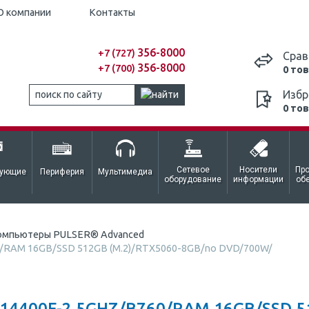
О компании
Контакты
356-8000
+7 (727)
Срав
356-8000
+7 (700)
0 то
Избр
0 то
Сетевое
Носители
Пр
тующие
Периферия
Мультимедиа
оборудование
информации
об
омпьютеры PULSER® Advanced
60/RAM 16GB/SSD 512GB (M.2)/RTX5060-8GB/no DVD/700W/
4400F-2.5GHZ/B760/RAM 16GB/SSD 5