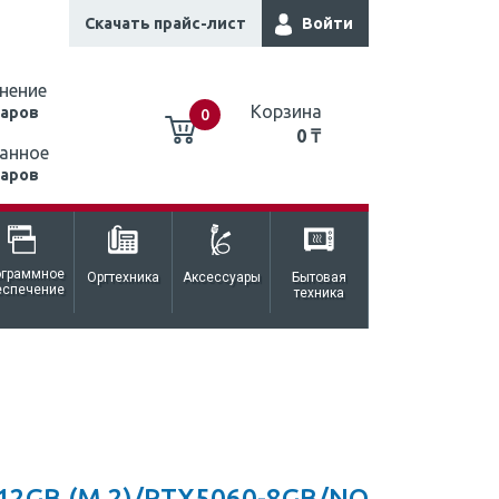
Скачать прайс-лист
Войти
нение
Корзина
варов
0
0 ₸
анное
варов
0 ₸
ограммное
Оргтехника
Аксессуары
Бытовая
еспечение
техника
12GB (M.2)/RTX5060-8GB/NO