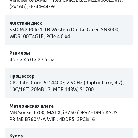
(2x16G),36-44-44-96
Жесткий диск
SSD M.2 PCIe 1 TB Western Digital Green SN3000,
WDS100T4G1E, PCIe 4.0 x4
Размеры
45.3 х 45.0 х 23.5 см
Процессор
СPU Intel Сore i5-14400F, 2.5GHz (Raptor Lake, 4.7),
10C/16T, 20MB L3, MTP 148W, S1700
Материнская плата
MB Socket1700, MATX, iB760 (DP+2HDMI) ASUS
PRIME B760M-A WIFI, 4DDR5, 3PCIx16
Кулер