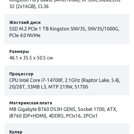
32 (2x16GB), CL36
Жесткий диск
SSD M.2 PCIe 1 TB Kingston SNV3S, SNV3S/1000G,
PCIe 4.0 NVMe
Размеры
46.1 х 35.5 х 50.5 см
Процессор
СPU Intel Сore i7-14700F, 2.1GHz (Raptor Lake, 5.4),
20/28T, 33MB L3, MTP 219W, S1700
Материнская плата
MB Gigabyte B760 DS3H GEN5, Socket 1700, ATX,
iB760 (DP+HDMI), 4DDR5, PCIx16, 2PCIx1
Кулер