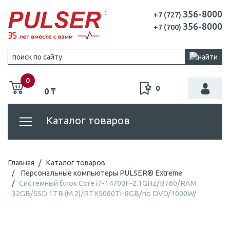
356-8000
+7 (727)
356-8000
+7 (700)
0
0
0 ₸
Каталог товаров
Главная
Каталог товаров
Персональные компьютеры PULSER® Extreme
Системный блок Core i7-14700F-2.1GHz/B760/RAM
32GB/SSD 1TB (M.2)/RTX5060Ti-8GB/no DVD/1000W/