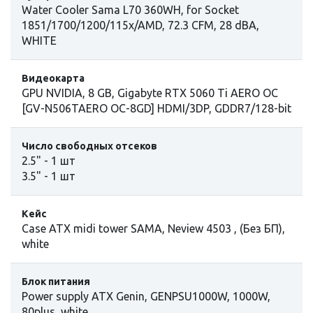
Water Cooler Sama L70 360WH, for Socket
1851/1700/1200/115x/AMD, 72.3 CFM, 28 dBA,
WHITE
Видеокарта
GPU NVIDIA, 8 GB, Gigabyte RTX 5060 Ti AERO OC
[GV-N506TAERO OC-8GD] HDMI/3DP, GDDR7/128-bit
Число свободных отсеков
2.5" - 1 шт
3.5" - 1 шт
Кейс
Case ATX midi tower SAMA, Neview 4503 , (Без БП),
white
Блок питания
Power supply ATX Genin, GENPSU1000W, 1000W,
80plus, white